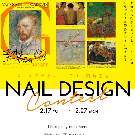
Nail's juic-y moncherry